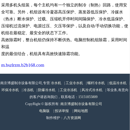
采用多机头组装，每个主机均有一个独立的制冷（制热）回路，使用安
全可靠。另外，机组设有冷凝器高压保护、蒸发器低压保护、冷媒水
（热水）断水保护、过载、压缩机开停时间间隔保护、冷水低温保护、
压缩机过流保护、电源过压、欠压等保护，以及自动
/
手动切换功能，使
机组在最稳定、最安全的状态下工作。
高效除霜时，整台机组仍保持不断供热。电脑控制机组除霜，采用时间
和温
度的最佳结合，机组具有高效快速除霜功能。
m.bszlrzm.b2b168.com
南京博盛制冷设备有限公司,专营
冷水机
|
工业冷水机
|
螺杆冷水机
|
低温冷水机
|
环保冷水机
|
冷冻机
|
防爆冷水机
|
工业冷冻机
|
风冷式冷水机
| 等业务,有意向
的客户请咨询我们，联系电话：
15151855809
CopyRight © 版权所有:
南京博盛制冷设备有限公司
电脑版
|
投诉举报
|
网站地图
制作维护：
八方资源网